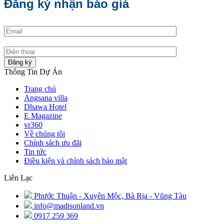
Đăng ký nhận báo giá
Đăng ký
Thông Tin Dự Án
Trang chủ
Angsana villa
Dhawa Hotel
E Magazine
vr360
Về chúng tôi
Chính sách ưu đãi
Tin tức
Điều kiện và chính sách bảo mật
Liên Lạc
Phước Thuận - Xuyên Mộc, Bà Rịa - Vũng Tàu
info@madisonland.vn
0917 259 369