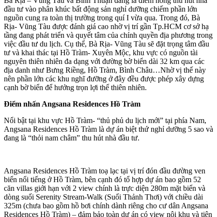
Bà Rịa – Vũng Tàu và Bình Thuận đang là điểm nóng thu hút nhà
đầu tư vào phân khúc bất động sản nghỉ dưỡng chiếm phần lớn
nguồn cung ra toàn thị trường trong quí I vừa qua. Trong đó, Bà
Rịa- Vũng Tàu được đánh giá cao nhờ vị trí gần Tp.HCM cơ sở hạ
tầng đang phát triển và quyết tâm của chính quyền địa phương trong
việc đầu tư du lịch. Cụ thể, Bà Rịa- Vũng Tàu sẽ đặt trọng tâm đầu
tư và khai thác tại Hồ Tràm- Xuyên Mộc, khu vực có nguồn tài
nguyên thiên nhiên đa dạng với đường bờ biển dài 32 km qua các
địa danh như Bưng Riềng, Hồ Tràm, Bình Châu…Nhờ vị thế này
nên phần lớn các khu nghĩ đưỡng ở đây đều được phép xây dựng
cạnh bờ biển để hưởng trọn lợi thế thiên nhiên.
Điểm nhấn Angsana Residences Hồ Tràm
Nổi bật tại khu vực Hồ Tràm- “thủ phủ du lịch mới” tại phía Nam,
Angsana Residences Hồ Tràm là dự án biệt thứ nghỉ dưỡng 5 sao và
đang là “thỏi nam châm” thu hút nhà đầu tư.
Angsana Residences Hồ Tràm toạ lạc tại vị trí đón đầu đường ven
biển nổi tiếng ở Hồ Tràm, bên cạnh đó tổ hợp dự án bao gồm 52
căn villas giới hạn với 2 view chính là trực diện 280m mặt biển và
dòng suối Serenity Stream-Walk (Suối Thảnh Thơi) với chiều dài
325m (chưa bao gồm hồ bơi chính dành riêng cho cư dân Angsana
Residences Hồ Tràm) – đảm bảo toàn dự án có view nội khu và tiện