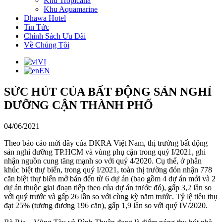
Khu Tropicana
Khu Aquamarine
Dhawa Hotel
Tin Tức
Chính Sách Ưu Đãi
Về Chúng Tôi
VI
EN
SỨC HÚT CỦA BẤT ĐỘNG SẢN NGHỈ
DƯỠNG CẬN THÀNH PHỐ
04/06/2021
Theo báo cáo mới đây của DKRA Việt Nam, thị trường bất động
sản nghỉ dưỡng TP.HCM và vùng phụ cận trong quý I/2021, ghi
nhận nguồn cung tăng mạnh so với quý 4/2020. Cụ thể, ở phân
khúc biệt thự biển, trong quý I/2021, toàn thị trường đón nhận 778
căn biệt thự biển mở bán đến từ 6 dự án (bao gồm 4 dự án mới và 2
dự án thuộc giai đoạn tiếp theo của dự án trước đó), gấp 3,2 lần so
với quý trước và gấp 26 lần so với cùng kỳ năm trước. Tỷ lệ tiêu thụ
đạt 25% (tương đương 196 căn), gấp 1,9 lần so với quý IV/2020.