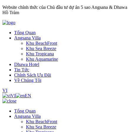
Website chính thức của Chủ đầu tư dự án 5 sao Angsana & Dhawa
Hồ Tràm
Tổng Quan
Angsana Villa
Khu BeachFront
Khu Sea Breeze
Khu Tropicana
Khu Aquamarine
Dhawa Hotel
Tin Tức
Chính Sách Ưu Đãi
Về Chúng Tôi
VI
VI
EN
Tổng Quan
Angsana Villa
Khu BeachFront
Khu Sea Breeze