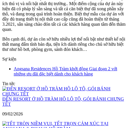
ích thú vị và nổi bật nhất thị trường.. Một điểm cộng của dự án này
hiện đã có pháp lý sẵn sàng và tất cả căn biệt thự đã xong phần xây
thô, và đang trong quá trình hoàn thiện. Biệt thự mẫu của dự án với
đầy đủ trang thiết bị nội thất cao cấp cũng đã hoàn thiện từ tháng
3.2021, sẵn sàng chào đón tất cả các khách hàng quan tâm đến thăm
quan.
Bên cạnh đó, dự án còn sở hữu nhiều lợi thế nổi bật như thiết kế nội
thất mang đẩm tính bản địa, tiện ích dành riêng cho chủ sở hữu biệt
thư như hồ bơi, phòng gym, sảnh đón khách…
Sự kiện
Angsana Residences Hồ Tràm khởi động Giai đoạn 2 với
những ưu đãi đặc biệt dành cho khách hàng
Tin tức
ĐẾN RESORT Ở HỒ TRÀM HÔ LÔ TÔ, GÓI BÁNH CHƯNG
TẾT
09/02/2026