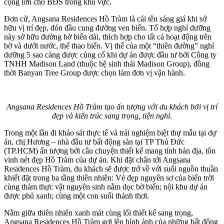
cộng lớn cho BĐS trong khu vực.
Đơn cử, Angsana Residences Hồ Tràm là cái tên sáng giá khi sở
hữu vị trí đẹp, đón đầu cung đường ven biển. Tổ hợp nghỉ dưỡng
này sở hữu đường bờ biển dài, thích hợp cho tất cả hoạt động trên
bờ và dưới nước, thể thao biển. Vị thế của một “thiên đường” nghỉ
dưỡng 5 sao càng được củng cố khi dự án được đầu tư bởi Công ty
TNHH Madison Land (thuộc hệ sinh thái Madison Group), đồng
thời Banyan Tree Group được chọn làm đơn vị vận hành.
Angsana Residences Hồ Tràm tạo ấn tượng với du khách bởi vị trí
đẹp và kiến trúc sang trọng, tiện nghi.
Trong một lần đi khảo sát thực tế và trải nghiệm biệt thự mẫu tại dự
án, chị Hương – nhà đầu tư bất động sản tại TP Thủ Đức
(TP.HCM) ấn tượng bởi câu chuyện thiết kế mang tính bản địa, tôn
vinh nét đẹp Hồ Tràm của dự án. Khi đặt chân tới Angsana
Residences Hồ Tràm, du khách sẽ được trở về với suối nguồn thuần
khiết đặt trong ba tầng thiên nhiên: Vẻ đẹp nguyên sơ của biển trời
cùng thảm thực vật nguyên sinh nằm dọc bờ biển; nội khu dự án
được phủ xanh; cùng một con suối thảnh thơi.
Nằm giữa thiên nhiên xanh mát cùng lối thiết kế sang trọng,
Angsana Residences Hồ Tràm gợi lên hình ảnh của những bất động