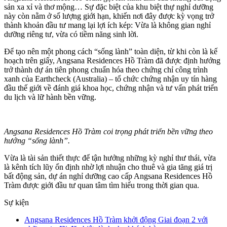
sản xa xỉ và thơ mộng… Sự đặc biệt của khu biệt thự nghỉ dưỡng
này còn nằm ở số lượng giới hạn, khiến nơi đây được kỳ vọng trở
thành khoản đầu tư mang lại lợi ích kép: Vừa là không gian nghỉ
dưỡng riêng tư, vừa có tiềm năng sinh lời.
Để tạo nên một phong cách “sống lành” toàn diện, từ khi còn là kế
hoạch trên giấy, Angsana Residences Hồ Tràm đã được định hướng
trở thành dự án tiên phong chuẩn hóa theo chứng chỉ công trình
xanh của Earthcheck (Australia) – tổ chức chứng nhận uy tín hàng
đầu thế giới về đánh giá khoa học, chứng nhận và tư vấn phát triển
du lịch và lữ hành bền vững.
Angsana Residences Hồ Tràm coi trọng phát triển bền vững theo
hướng “sống lành”.
Vừa là tài sản thiết thực để tận hưởng những kỳ nghỉ thư thái, vừa
là kênh tích lũy ổn định nhờ lợi nhuận cho thuê và gia tăng giá trị
bất động sản, dự án nghỉ dưỡng cao cấp Angsana Residences Hồ
Tràm được giới đầu tư quan tâm tìm hiểu trong thời gian qua.
Sự kiện
Angsana Residences Hồ Tràm khởi động Giai đoạn 2 với