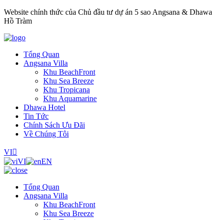
Website chính thức của Chủ đầu tư dự án 5 sao Angsana & Dhawa
Hồ Tràm
Tổng Quan
Angsana Villa
Khu BeachFront
Khu Sea Breeze
Khu Tropicana
Khu Aquamarine
Dhawa Hotel
Tin Tức
Chính Sách Ưu Đãi
Về Chúng Tôi
VI
VI
EN
Tổng Quan
Angsana Villa
Khu BeachFront
Khu Sea Breeze