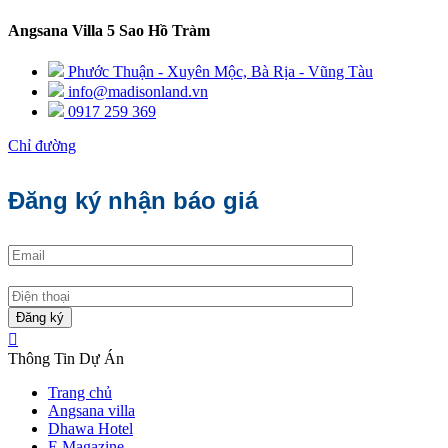
Angsana Villa 5 Sao Hồ Tràm
Phước Thuận - Xuyên Mộc, Bà Rịa - Vũng Tàu
info@madisonland.vn
0917 259 369
Chỉ đường
Đăng ký nhận báo giá
Đăng ký
Thông Tin Dự Án
Trang chủ
Angsana villa
Dhawa Hotel
E Magazine