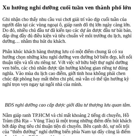
Xu hướng nghỉ dưỡng cuối tuần ven thành phố lớn
Ghi nhận cho thấy nhu cầu vui chơi giải trí vào dịp cuối tuần của
người dân tại các vùng ngoại ô, giáp ranh đô thị lớn ngày càng lớn.
Do đó, nhiều chủ đầu tư đã kiến tạo các dự án được đầu tư bài bản,
đáp ứng đầy đủ điều kiện và tiêu chuẩn về môi trường du lịch, nghỉ
dưỡng… nhằm thu hút du khách.
Phân khúc khách hàng thượng lưu có một điểm chung là có xu
hướng chọn những khu nghỉ dưỡng ven đường bờ biển đẹp, kết nối
thuận tiện và tối ưu riêng tư. Với việc sở hữu biệt thự nghỉ dưỡng
ven biển, các chủ nhân được tận hưởng không gian riêng tư đúng
nghĩa. Vào mùa du lịch cao điểm, giới tinh hoa không phải chen
chúc đặt phòng hay mất thêm chi phí, mà vẫn có thể tận hưởng kỳ
nghỉ trọn vẹn ngay tại ngôi nhà của mình.
BĐS nghỉ dưỡng cao cấp được giới đầu tư thượng lưu quan tâm.
Nằm giáp ranh TP.HCM và chỉ mất khoảng 2 tiếng di chuyển, Hồ
Tràm (Bà Rịa – Vũng Tàu) là một trong những điểm đến hút khách
bởi đáp ứng tiêu chí thuận tiện di chuyển. Bên cạnh đó, sự nổi trội
của “thiên đường” nghỉ dưỡng biển phía Nam tại đây cũng là điểm